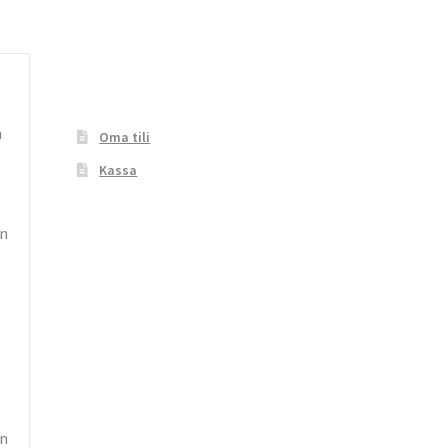
n
Oma tili
Kassa
n
en