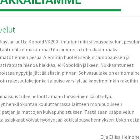
velut
 käytän uutta Kobold VK200- imuriani niin siivouspal
velun, pesula
ttautu
nut mon
ia ammattilai
simureita tehokkaamm
aksi
matot ennen pesua. Aiemmin huolellise
nkin tamppaukse
n ja
e
sti rapista hienoa hiekkaa, ei Koboldin jälkeen. Nukkaantun
eet
poistaa nypyt ja jättää siistin pinnan. Sohvasuula
ke on erinomaine
oin rakosuulak
e jonka taipuisa varsi yltää kapeimpiin
kin rakoihin
inaisuus
tulee helpottama
an hirsiseini
en käsittelyä
.
ynyt henkilökun
taa kouluttama
ssa laitteen monipuolis
een
i patjan ja mattojen kuivapuhdi
stuksen. Tästä saan lisäpalvel
un
ta asiakkaat voivat hyödyntää kotitalous
vähennykse
n. Uskon että
Eija Eliisa Heinon