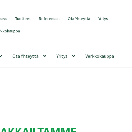
usivu
Tuotteet
Referenssit
Ota Yhteyttä
Yritys
rkkokauppa
Ota Yhteyttä
Yritys
Verkkokauppa