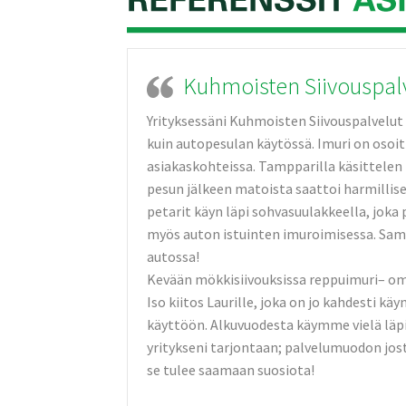
Kuhmoisten Siivouspal
Yrityksess
äni Kuhmoisten
Siivouspal
velut
kuin autopesula
n käytössä. Imuri on osoi
asiakaskoh
teissa. Tampparill
a käsittelen
pesun jälkeen matoista saattoi harmillis
petarit käyn läpi sohvasuula
kkeella, joka 
myös auton istuinten imuroimise
ssa. Sam
autossa!
Kevään mökkisiivo
uksissa reppuimuri
– om
Iso kiitos Laurille, joka on jo kahdesti kä
käyttöön. Alkuvuodes
ta käymme vielä läp
yritykseni
tarjontaan
; palvelumuo
don jos
se tulee saamaan suosiota!