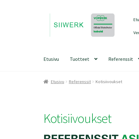
Siirry
Siirry
Et
navigointiin
sisältöön
Ve
Etusivu
Tuotteet
Referenssit
Etusivu
Referenssit
Kotisiivoukset
Kotisiivoukset