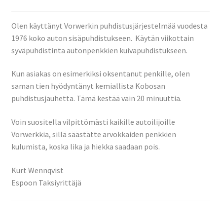
Olen käyttänyt Vorwerkin puhdistusjärjestelmää vuodesta
1976 koko auton sisäpuhdistukseen. Käytän viikottain
syväpuhdistinta autonpenkkien kuivapuhdistukseen.
Kun asiakas on esimerkiksi oksentanut penkille, olen
saman tien hyödyntänyt kemiallista Kobosan
puhdistusjauhetta. Tämä kestää vain 20 minuuttia.
Voin suositella vilpittömästi kaikille autoilijoille
Vorwerkkia, sillä säästätte arvokkaiden penkkien
kulumista, koska lika ja hiekka saadaan pois.
Kurt Wennqvist
Espoon Taksiyrittäjä