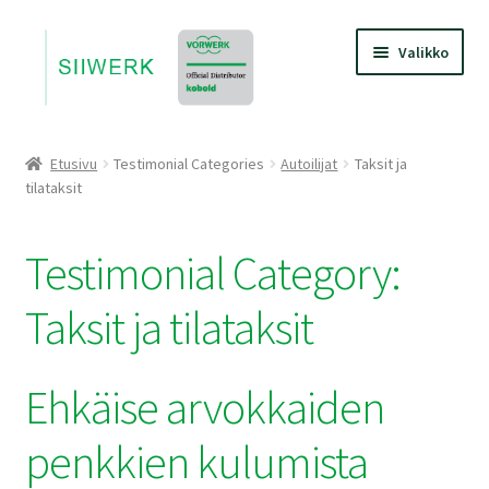
Siirry
Siirry
Valikko
navigointiin
sisältöön
Etusivu
Etusivu
Testimonial Categories
Autoilijat
Taksit ja
Laajen
tilataksit
Tuotteet
alemm
tason
Laajen
Referenssit
Testimonial Category:
valikko
alemm
tason
Laajen
Ota Yhteyttä
Taksit ja tilataksit
valikko
alemm
tason
Laajen
Yritys
valikko
alemm
Ehkäise arvokkaiden
tason
Verkkokauppa
valikko
penkkien kulumista