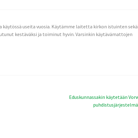
 käytössä useita vuosia. Käytämme laitetta kirkon istuinten sekä
tunut kestäväksi ja toiminut hyvin. Varsinkin käytävämattojen
Seuraava
Eduskunnassakin käytetään Vor
artikkeli:
puhdistusjärjestelm