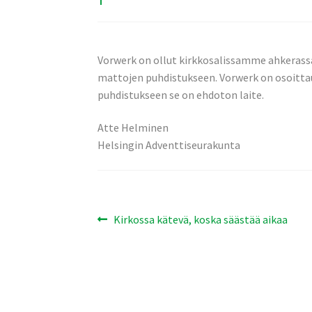
Vorwerk on ollut kirkkosalissamme ahkerassa
mattojen puhdistukseen. Vorwerk on osoittau
puhdistukseen se on ehdoton laite.
Atte Helminen
Helsingin Adventtiseurakunta
Artikkelien
Edellinen
Kirkossa kätevä, koska säästää aikaa
artikkeli
selaus