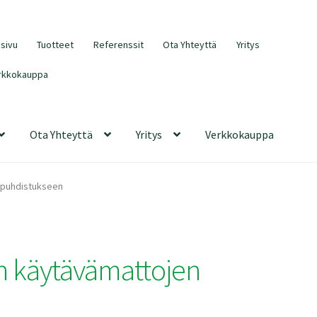
usivu
Tuotteet
Referenssit
Ota Yhteyttä
Yritys
rkkokauppa
Ota Yhteyttä
Yritys
Verkkokauppa
n puhdistukseen
on käytävämattojen