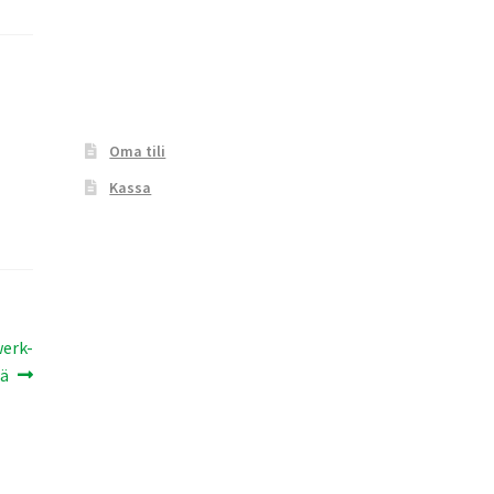
Oma tili
Kassa
werk-
ää