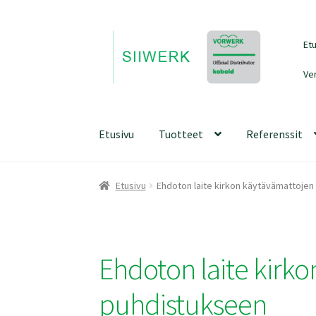
Siirry
Siirry
Et
navigointiin
sisältöön
Ve
Etusivu
Tuotteet
Referenssit
Etusivu
Ehdoton laite kirkon käytävämattoje
Ehdoton laite kirk
puhdistukseen