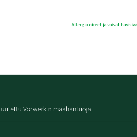
Seuraava
Allergia oireet ja vaivat hävisiv
artikkeli:
tuutettu Vorwerkin maahantuoja.