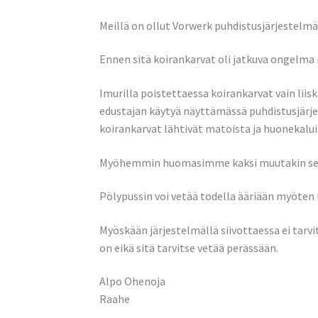
Meillä on ollut Vorwerk puhdistusjärjestelmä
Ennen sitä koirankarvat oli jatkuva ongelma 
Imurilla poistettaessa koirankarvat vain lii
edustajan käytyä näyttämässä puhdistusjärj
koirankarvat lähtivät matoista ja huonekalui
Myöhemmin huomasimme kaksi muutakin seikk
Pölypussin voi vetää todella ääriään myöten t
Myöskään järjestelmällä siivottaessa ei tarvi
on eikä sitä tarvitse vetää perässään.
Alpo Ohenoja
Raahe