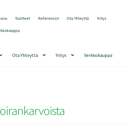
usivu
Tuotteet
Referenssit
Ota Yhteyttä
Yritys
rkkokauppa
Ota Yhteyttä
Yritys
Verkkokauppa
oirankarvoista