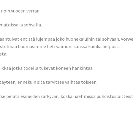
 noin vuoden verran.
matoissa ja sohvalla.
skaantuivat entistä lujempaa joko huonekaluihin tai sohvaan. Vorw
estelmää huomasimme heti vaimoni kanssa kuinka helposti
sta.
aa jotka todella tukevat koneen hankintaa.
äyteen, ennekuin sitä tarvitsee vaihtaa toiseen.
tse pelätä esineiden särkyvän, koska näet missä puhdistuslaitteis