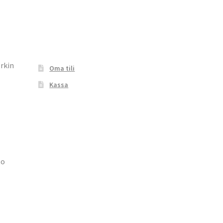
erkin
Oma tili
Kassa
to