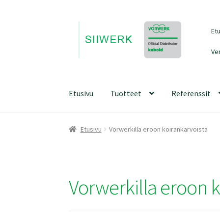
Siirry
Siirry
Et
navigointiin
sisältöön
Ve
Etusivu
Tuotteet
Referenssit
Etusivu
Vorwerkilla eroon koirankarvoista
Vorwerkilla eroon k