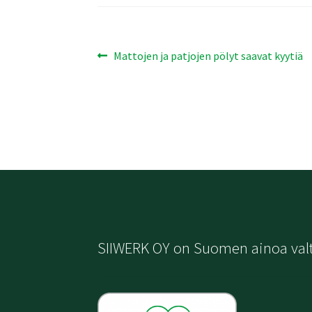
Artikkelien
Edellinen
Mattojen ja patjojen pölyt saavat kyytiä
artikkeli
selaus
SIIWERK OY on Suomen ainoa val