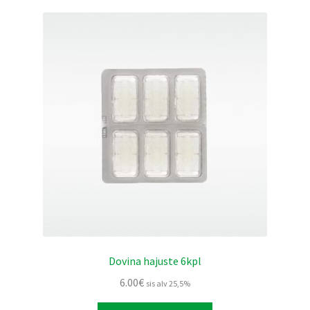
Dovina hajuste 6kpl
6.00
€
sis alv 25,5%