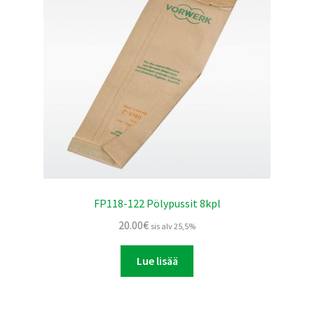
FP118-122 Pölypussit 8kpl
20.00
€
sis alv 25,5%
Lue lisää