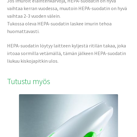
Jos imuroit eläintenkarvoja, HEPA-suodatin on hyvä
vaihtaa kerran vuodessa, muutoin HEPA-suodatin on hyvä
vaihtaa 2-3 vuoden välein.
Tukossa oleva HEPA-suodatin laskee imurin tehoa
huomattavasti.
HEPA-suodatin löytyy laitteen kyljestä ritilän takaa, joka
irtoaa sormilla vetämällä, tämän jälkeen HEPA-suodatin
liukuu kiskojapitkin ulos.
Tutustu myös