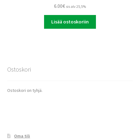
6.00
€
sis alv 25,5%
Lisää ostoskoriin
Ostoskori
Ostoskori on tyhjä.
Oma tili