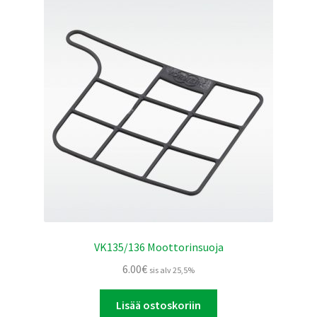
VK135/136 Moottorinsuoja
6.00
€
sis alv 25,5%
Lisää ostoskoriin