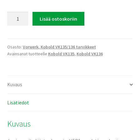
VK135/136
Lisää ostoskoriin
HEPA-
suodatin
määrä
Osasto:
Vorwerk, Kobold VK135/136 tarvikkeet
Avainsanat tuotteelle
Kobold VK135
,
Kobold VK136
Kuvaus
Lisätiedot
Kuvaus