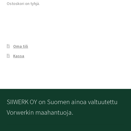
Ostoskori on tyhjä.
Oma tili
Kassa
SIIWERK OY on Suomen ainoa valtuutettu
Vorwerkin maahantuoja.