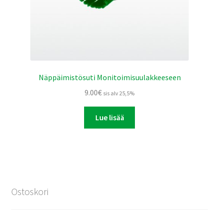
Näppäimistösuti Monitoimisuulakkeeseen
9.00
€
sis alv 25,5%
Lue lisää
Ostoskori