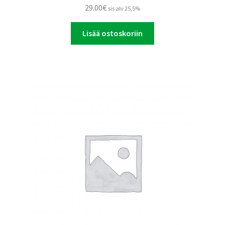
29.00
€
sis alv 25,5%
Lisää ostoskoriin