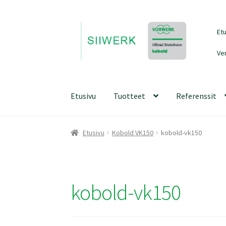
Siirry
Siirry
Et
navigointiin
sisältöön
Ve
Etusivu
Tuotteet
Referenssit
Etusivu
Kobold VK150
kobold-vk150
kobold-vk150