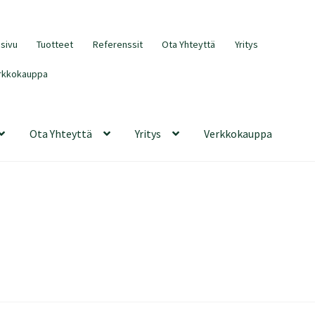
usivu
Tuotteet
Referenssit
Ota Yhteyttä
Yritys
rkkokauppa
Ota Yhteyttä
Yritys
Verkkokauppa