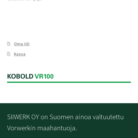
Oma tili
Kassa
SIIWERK OY on Suomen ainoa valtuutettu
Vorwerkin maahantuoja.