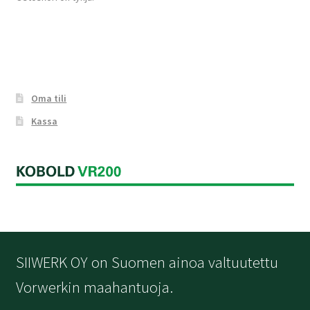
Oma tili
Kassa
SIIWERK OY on Suomen ainoa valtuutettu
Vorwerkin maahantuoja.