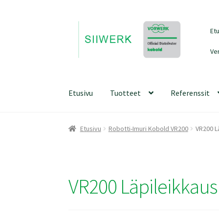
Siirry
Siirry
Et
navigointiin
sisältöön
Ve
Etusivu
Tuotteet
Referenssit
Etusivu
Robotti-Imuri Kobold VR200
VR200 L
VR200 Läpileikkaus