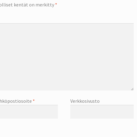
olliset kentät on merkitty
*
hköpostiosoite
*
Verkkosivusto