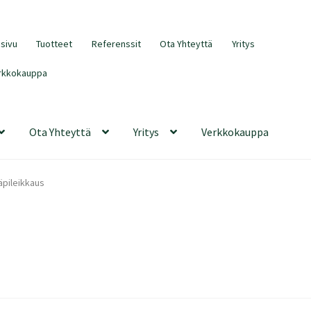
usivu
Tuotteet
Referenssit
Ota Yhteyttä
Yritys
rkkokauppa
Ota Yhteyttä
Yritys
Verkkokauppa
äpileikkaus