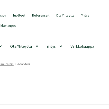
usivu
Tuotteet
Referenssit
Ota Yhteyttä
Yritys
rkkokauppa
Ota Yhteyttä
Yritys
Verkkokauppa
 imureihin
Adapteri