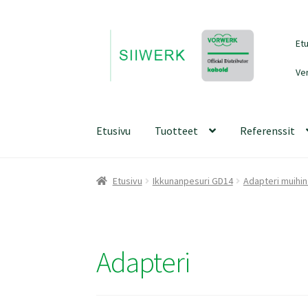
Siirry
Siirry
Et
navigointiin
sisältöön
Ve
Etusivu
Tuotteet
Referenssit
Etusivu
Ikkunanpesuri GD14
Adapteri muihin
Adapteri