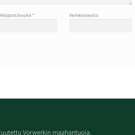
hköpostiosoite
*
Verkkosivusto
tuutettu Vorwerkin maahantuoja.