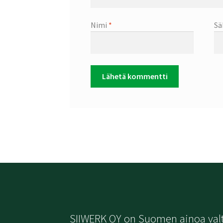
Nimi
*
Sä
SIIWERK OY on Suomen ainoa val