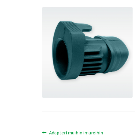
Artikkelien
Edellinen
Adapteri muihin imureihin